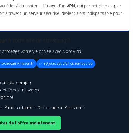
 accéder à du contenu. L’usage d’un
VPN
, qui permet de masquer
xion à travers un serveur sécurisé, devient alors indispensable pour
ué à votre site de streaming ?
t protégez votre vie privée avec NordVPN.
arte cadeau Amazon.fr
✅ 30 jours satisfait ou remboursé
c un seul compte
 blocage des malwares
 chiffré
+ 3 mois offerts + Carte cadeau Amazon.fr
iter de l’offre maintenant