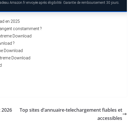
 cadeau Amazon.fr envoyée après éligibilité. Garantie de remboursement 30 jours.
oad en 2025
hangent constamment ?
’Extreme Download
wnload ?
reme Download
Extreme Download
d
t 2026
Top sites d’annuaire-telechargement fiables et
accessibles