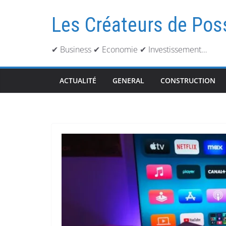
Passer
au
Les Créateurs de Pos
contenu
✔ Business ✔ Economie ✔ Investissement…
ACTUALITÉ
GENERAL
CONSTRUCTION