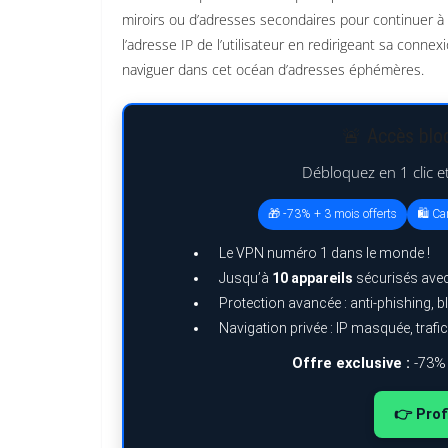
miroirs ou d’adresses secondaires pour continuer à
l’adresse IP de l’utilisateur en redirigeant sa conne
naviguer dans cet océan d’adresses éphémères.
🚨 Accès bloq
Débloquez en 1 clic e
🎁 -73% + 3 mois offerts
🛍️ C
Le VPN numéro 1 dans le monde !
Jusqu’à
10 appareils
sécurisés ave
Protection avancée : anti-phishing,
Navigation privée : IP masquée, trafic
Offre exclusive :
-73% 
👉 Prof