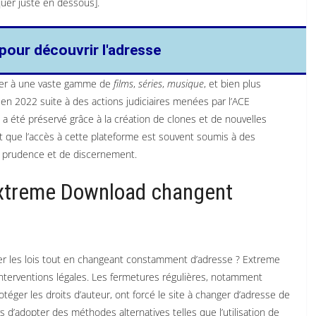
quer juste en dessous].
 pour découvrir l'adresse
éder à une vaste gamme de
films
,
séries
,
musique
, et bien plus
é en 2022 suite à des actions judiciaires menées par l’ACE
t a été préservé grâce à la création de clones et de nouvelles
ent que l’accès à cette plateforme est souvent soumis à des
 de prudence et de discernement.
Extreme Download changent
ner les lois tout en changeant constamment d’adresse ? Extreme
interventions légales. Les fermetures régulières, notamment
otéger les droits d’auteur, ont forcé le site à changer d’adresse de
s d’adopter des méthodes alternatives telles que l’utilisation de