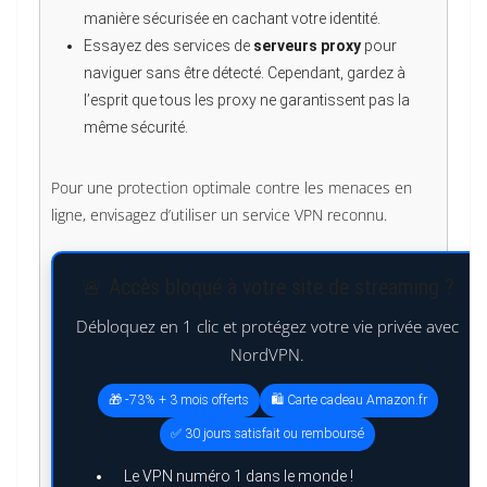
manière sécurisée en cachant votre identité.
Essayez des services de
serveurs proxy
pour
naviguer sans être détecté. Cependant, gardez à
l’esprit que tous les proxy ne garantissent pas la
même sécurité.
Pour une protection optimale contre les menaces en
ligne, envisagez d’utiliser un service VPN reconnu.
🚨 Accès bloqué à votre site de streaming ?
Débloquez en 1 clic et protégez votre vie privée avec
NordVPN.
🎁 -73% + 3 mois offerts
🛍️ Carte cadeau Amazon.fr
✅ 30 jours satisfait ou remboursé
Le VPN numéro 1 dans le monde !