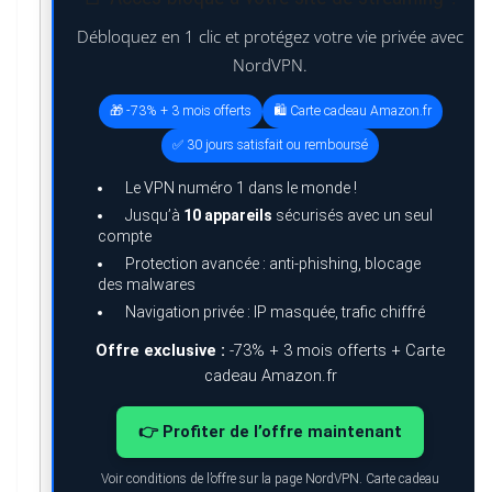
Débloquez en 1 clic et protégez votre vie privée avec
NordVPN.
🎁 -73% + 3 mois offerts
🛍️ Carte cadeau Amazon.fr
✅ 30 jours satisfait ou remboursé
Le VPN numéro 1 dans le monde !
Jusqu’à
10 appareils
sécurisés avec un seul
compte
Protection avancée : anti-phishing, blocage
des malwares
Navigation privée : IP masquée, trafic chiffré
Offre exclusive :
-73% + 3 mois offerts + Carte
cadeau Amazon.fr
👉 Profiter de l’offre maintenant
Voir conditions de l’offre sur la page NordVPN. Carte cadeau