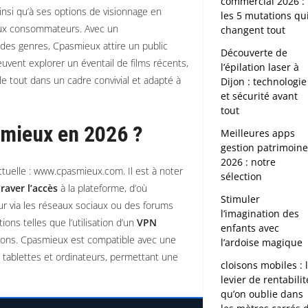
commercial 2026 :
ainsi qu’à ses options de visionnage en
les 5 mutations qu
reux consommateurs. Avec un
changent tout
é des genres, Cpasmieux attire un public
Découverte de
euvent explorer un éventail de films récents,
l’épilation laser à
e tout dans un cadre convivial et adapté à
Dijon : technologie
et sécurité avant
tout
mieux en 2026 ?
Meilleures apps
gestion patrimoin
2026 : notre
actuelle : www.cpasmieux.com. Il est à noter
sélection
raver l’accès
à la plateforme, d’où
Stimuler
our via les réseaux sociaux ou des forums
l’imagination des
ons telles que l’utilisation d’un
VPN
enfants avec
tions. Cpasmieux est compatible avec une
l’ardoise magique
, tablettes et ordinateurs, permettant une
cloisons mobiles : 
levier de rentabilit
qu’on oublie dans