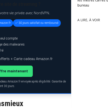
les mètres carrés 
re site de streaming ?
bureau
 votre vie privée avec NordVPN.
A LIRE, À VOIR
mazon.fr
✅ 30 jours satisfait ou remboursé
seul compte
age des malwares
fré
fferts + Carte cadeau Amazon.fr
’offre maintenant
adeau Amazon.fr envoyée après éligibilité. Garantie de
t 30 jours.
pasmieux