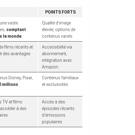
POINTS FORTS
 une vaste
Qualité d’image
les,
comptant
élevée, options de
ns le monde
.
contenus variés.
e films récents et
Accessibilité via
ent des avantages
abonnement,
intégration avec
Amazon.
nus Disney, Pixar,
Contenus familiaux
0 millions
et exclusivités.
s TV et films
Accès à des
d’accéder à des
épisodes récents
ires.
d’émissions
populaires.