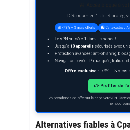
🚨 Accès bloqué à vot
Débloquez en 1 clic et protégez
🎁 -73% + 3 mois offerts
🛍️ Carte cadeau A
Le VPN numéro 1 dans le monde !
Jusqu’à
10 appareils
sécurisés avec un 
Protection avancée : anti-phishing, bloc
Navigation privée : IP masquée, trafic chif
Offre exclusive :
-73% + 3 mois o
👉 Profiter de l
Voir conditions de l’offre sur la page NordVPN. Carte c
remboursemen
Alternatives fiables à C