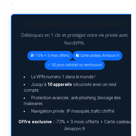
:
🚨 Accès bloqué à votre site de streaming ?
Débloquez en 1 clic et protégez votre vie privée avec
NordVPN.
🎁 -73% + 3 mois offerts
🛍️ Carte cadeau Amazon.fr
✅ 30 jours satisfait ou remboursé
Le VPN numéro 1 dans le monde !
Jusqu’à
10 appareils
sécurisés avec un seul
compte
Protection avancée : anti-phishing, blocage des
malwares
Navigation privée : IP masquée, trafic chiffré
Offre exclusive :
-73% + 3 mois offerts + Carte cadeau
Amazon.fr