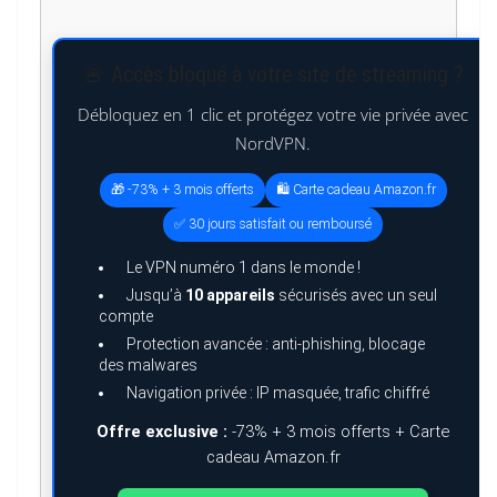
🚨 Accès bloqué à votre site de streaming ?
Débloquez en 1 clic et protégez votre vie privée avec
NordVPN.
🎁 -73% + 3 mois offerts
🛍️ Carte cadeau Amazon.fr
✅ 30 jours satisfait ou remboursé
Le VPN numéro 1 dans le monde !
Jusqu’à
10 appareils
sécurisés avec un seul
compte
Protection avancée : anti-phishing, blocage
des malwares
Navigation privée : IP masquée, trafic chiffré
Offre exclusive :
-73% + 3 mois offerts + Carte
cadeau Amazon.fr